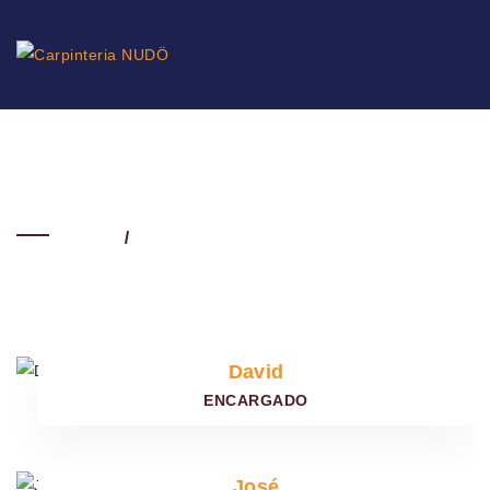
Our Team
Home
Our Team
David
ENCARGADO
José