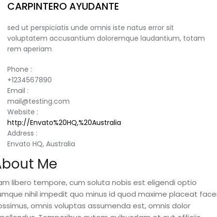
CARPINTERO AYUDANTE
sed ut perspiciatis unde omnis iste natus error sit
voluptatem accusantium doloremque laudantium, totam
rem aperiam
Phone :
+1234567890
Email :
mail@testing.com
Website :
http://Envato%20HQ,%20Australia
Address :
Envato HQ, Australia
About Me
am libero tempore, cum soluta nobis est eligendi optio
umque nihil impedit quo minus id quod maxime placeat face
ossimus, omnis voluptas assumenda est, omnis dolor