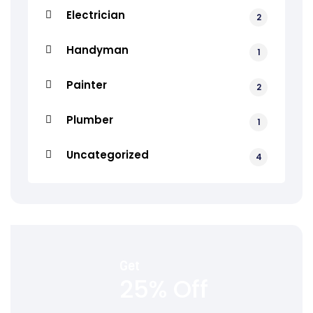
Electrician
2
Handyman
1
Painter
2
Plumber
1
Uncategorized
4
Get
25% Off