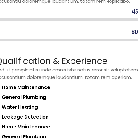
ccusantiu doloremque laudantium, totam rem explicabo.
4
ommercial plumbers
8
esidential carpenters
ualification & Experience
d ut perspiciatis unde omnis iste natus error sit voluptatem
ccusantium doloremque laudantium, totam rem aperiam.
Home Maintenance
General Plumbing
Water Heating
Leakage Detection
Home Maintenance
General Plumbing