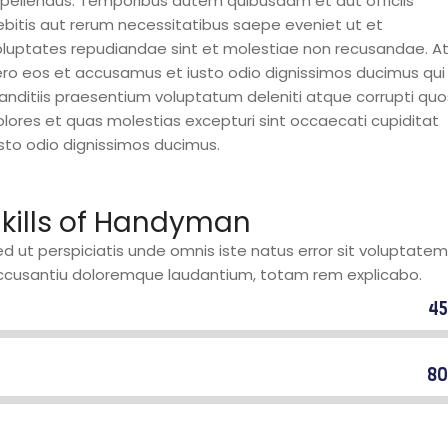
epellendus. Temporibus autem quibusdam et aut officiis
ebitis aut rerum necessitatibus saepe eveniet ut et
oluptates repudiandae sint et molestiae non recusandae. A
ero eos et accusamus et iusto odio dignissimos ducimus qui
landitiis praesentium voluptatum deleniti atque corrupti quo
olores et quas molestias excepturi sint occaecati cupiditat
usto odio dignissimos ducimus.
kills of Handyman
d ut perspiciatis unde omnis iste natus error sit voluptatem
ccusantiu doloremque laudantium, totam rem explicabo.
4
ommercial plumbers
8
esidential carpenters