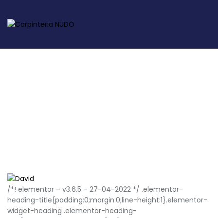
Team Category:
test
Home
Team Category: Test
/*! elementor – v3.6.5 – 27-04-2022 */ .elementor-
heading-title{padding:0;margin:0;line-height:1}.elementor-
widget-heading .elementor-heading-