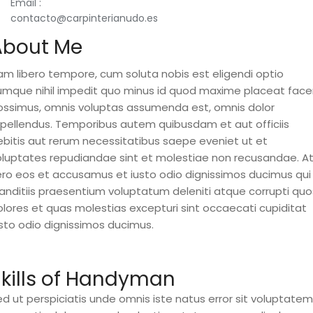
Email :
contacto@carpinterianudo.es
About Me
am libero tempore, cum soluta nobis est eligendi optio
umque nihil impedit quo minus id quod maxime placeat face
ossimus, omnis voluptas assumenda est, omnis dolor
epellendus. Temporibus autem quibusdam et aut officiis
ebitis aut rerum necessitatibus saepe eveniet ut et
oluptates repudiandae sint et molestiae non recusandae. A
ero eos et accusamus et iusto odio dignissimos ducimus qui
landitiis praesentium voluptatum deleniti atque corrupti quo
olores et quas molestias excepturi sint occaecati cupiditat
usto odio dignissimos ducimus.
kills of Handyman
d ut perspiciatis unde omnis iste natus error sit voluptatem