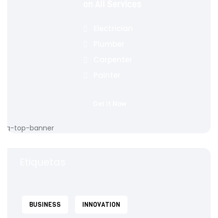
on All Services
Electrician
Plumber
Carpenter
Painter
Get It Now
Etiquetas
BUSINESS
INNOVATION