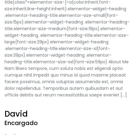
title[class*=elementor-size-]>a{color:inherit;font-
size:inherit;line-height:inherit}.elementor-widget-heading
.elementor-heading-title.elementor-size-small{font-
size:15px}.elementor-widget-heading .elementor-heading-
title.elementor-size-medium{font-size:19px}.elementor-
widget-heading .elementor-heading-title.elementor-size-
large{font-size:29px}.elementor-widget-heading
.elementor-heading-title.elementor-size-xl{font-
size:39px}.elementor-widget-heading .elementor-
heading-title.elementor-size-xxl{font-size:59px} About Me
Nam libero tempore, cum soluta nobis est eligendi optio
cumque nihil impedit quo minus id quod maxime placeat
facere possimus, omnis voluptas assumenda est, omnis
dolor repellendus. Temporibus autem quibusdam et aut
officiis debitis aut rerum necessitatibus saepe eveniet […]
David
Encargado