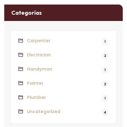
Categorías
Carpenter
1
Electrician
2
Handyman
1
Painter
2
Plumber
1
Uncategorized
4